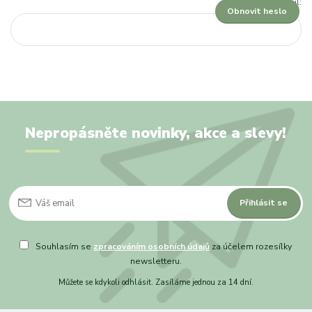
Váš e-mail:
Obnovit heslo
Nepropásněte novinky, akce a slevy!
Přihlásit se
Souhlasím se
zpracováním osobních údajů
za účelem rozesílky
newsletteru.
Můžete se kdykoli odhlásit. Zasíláme jednou za 14 dní.