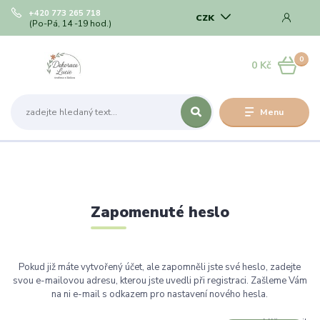
+420 773 265 718
CZK
(Po-Pá, 14 -19 hod.)
0
0 Kč
Menu
Zapomenuté heslo
Pokud již máte vytvořený účet, ale zapomněli jste své heslo, zadejte
svou e-mailovou adresu, kterou jste uvedli při registraci. Zašleme Vám
na ni e-mail s odkazem pro nastavení nového hesla.