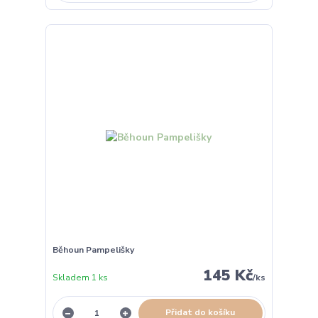
Běhoun Pampelišky
145 Kč
Skladem 1 ks
/
ks
Přidat do košíku