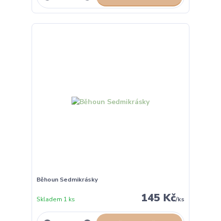
Běhoun Sedmikrásky
145 Kč
Skladem 1 ks
/
ks