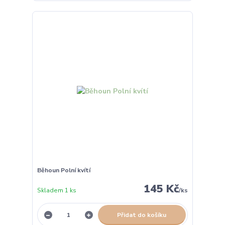
Běhoun Polní kvítí
145 Kč
Skladem 1 ks
/
ks
Přidat do košíku