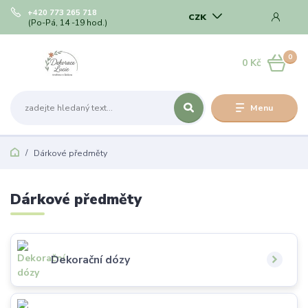
+420 773 265 718
CZK
(Po-Pá, 14 -19 hod.)
0
0 Kč
Menu
Dárkové předměty
Dárkové předměty
Dekorační dózy