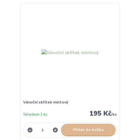
Vánoční skřítek mintový
195 Kč
Skladem 1 ks
/
ks
Přidat do košíku