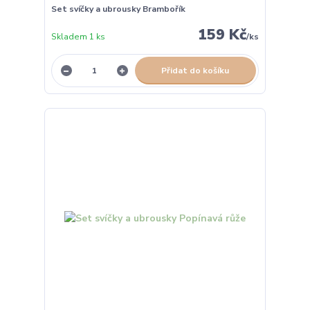
Set svíčky a ubrousky Brambořík
159 Kč
Skladem 1 ks
/
ks
Přidat do košíku