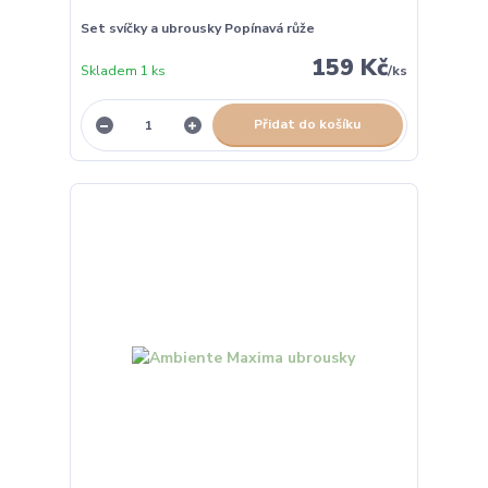
Set svíčky a ubrousky Popínavá růže
159 Kč
Skladem 1 ks
/
ks
Přidat do košíku