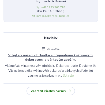
Ing. Lucie Jelínková
+420 773 265 718
(Po-Pá, 14 -19 hod.)
info@dekorace-lucie.cz
Novinky
25.12.2022
Vítejte v našem obchůdku s originálními květinovými
dekoracemi a dárkovým zbožím.
Vítáme Vás v internetovém obchůdku Dekorace-Lucie. Doufáme, že
Vás naše nabídka květinových dekorací a dárkových předmětů
zaujme, a že se k nám b...
číst celé
Zobrazit všechny novinky