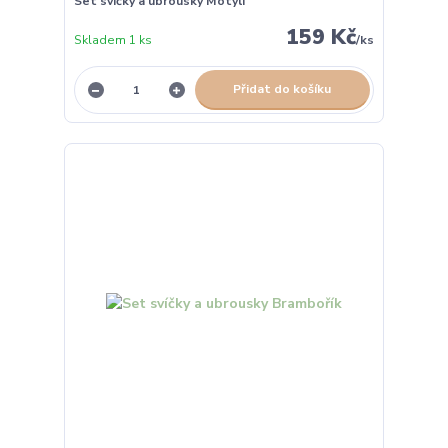
Set svíčky a ubrousky Motýli
159 Kč
Skladem 1 ks
/
ks
Přidat do košíku