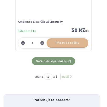
Ambiente Lisa růžová ubrousky
59 Kč
Skladem 1 ks
/
ks
Přidat do košíku
Načíst další produkty (8)
strana
z 2
další
Potřebujete poradit?