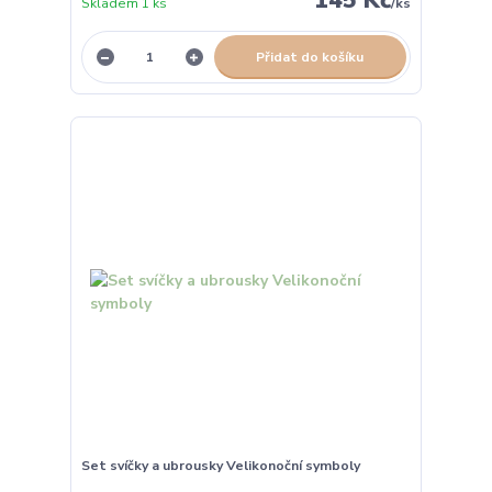
Skladem 1 ks
/
ks
Přidat do košíku
Set svíčky a ubrousky Velikonoční symboly