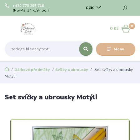
+420 773 265 718
CZK
(Po-Pá, 14 -19 hod.)
0
0 Kč
Menu
Dárkové předměty
Svíčky a ubrousky
Set svíčky a ubrousky
Motýli
Set svíčky a ubrousky Motýli