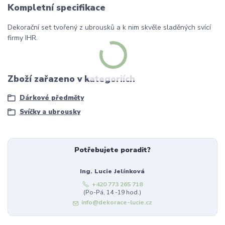
Kompletní specifikace
Dekorační set tvořený z ubrousků a k nim skvěle sladěných svící
firmy IHR.
Zboží zařazeno v kategoriích
Dárkové předměty
Svíčky a ubrousky
Potřebujete poradit?
Ing. Lucie Jelínková
+420 773 265 718
(Po-Pá, 14 -19 hod.)
info@dekorace-lucie.cz