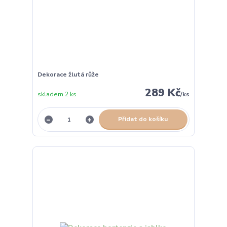
Dekorace žlutá růže
289 Kč
skladem 2 ks
/
ks
Přidat do košíku