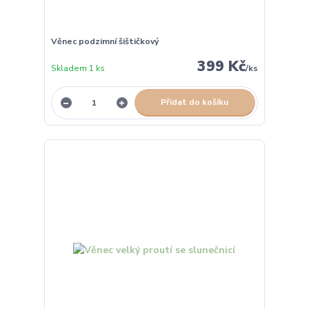
Věnec podzimní šištičkový
399 Kč
Skladem 1 ks
/
ks
Přidat do košíku