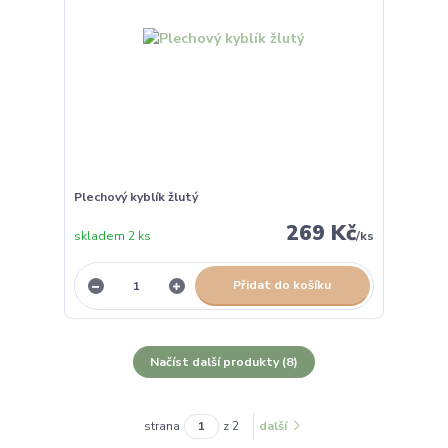
Plechový kyblík žlutý
269 Kč
skladem 2 ks
/
ks
Přidat do košíku
Načíst další produkty (8)
strana
z 2
další