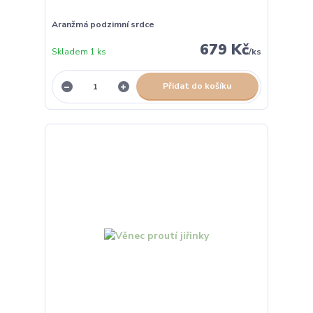
Aranžmá podzimní srdce
679 Kč
Skladem 1 ks
/
ks
Přidat do košíku