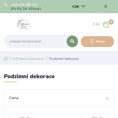
+420 773 265 718
CZK
(Po-Pá, 14 -19 hod.)
0
0 Kč
Menu
Květinové dekorace
Podzimní dekorace
Podzimní dekorace
Cena: