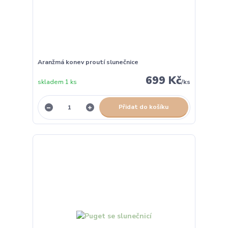
Aranžmá konev proutí slunečnice
699 Kč
skladem 1 ks
/
ks
Přidat do košíku