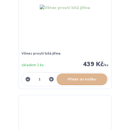
Věnec proutí bílá jiřina
439 Kč
skladem 1 ks
/
ks
Přidat do košíku