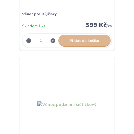
Věnec proutí jiřinky
399 Kč
Skladem 1 ks
/
ks
Přidat do košíku