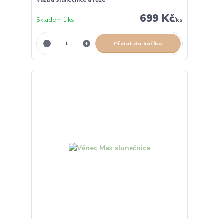
Vazba slunečnice a růže
699 Kč
Skladem 1 ks
/
ks
Přidat do košíku