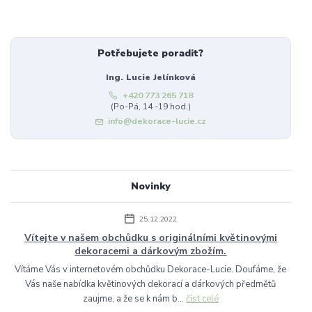
Potřebujete poradit?
Ing. Lucie Jelínková
+420 773 265 718
(Po-Pá, 14 -19 hod.)
info@dekorace-lucie.cz
Novinky
25.12.2022
Vítejte v našem obchůdku s originálními květinovými
dekoracemi a dárkovým zbožím.
Vítáme Vás v internetovém obchůdku Dekorace-Lucie. Doufáme, že
Vás naše nabídka květinových dekorací a dárkových předmětů
zaujme, a že se k nám b...
číst celé