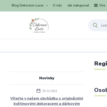
Blog Dekorace-Lucie
O nás
Jak nakupovat
Více
Regi
Novinky
Osob
25.12.2022
Vítejte v našem obchůdku s originálními
květinovými dekoracemi a dárkovým