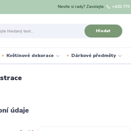
Nevíte si rady? Zavolejte.
+420 773
Hledat
Květinové dekorace
Dárkové předměty
strace
ní údaje