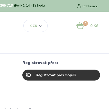
 265 718
(Po-Pá, 14 -19 hod.)
Přihlášení
0
0 Kč
CZK
Registrovat přes:
Registrovat přes mojeID