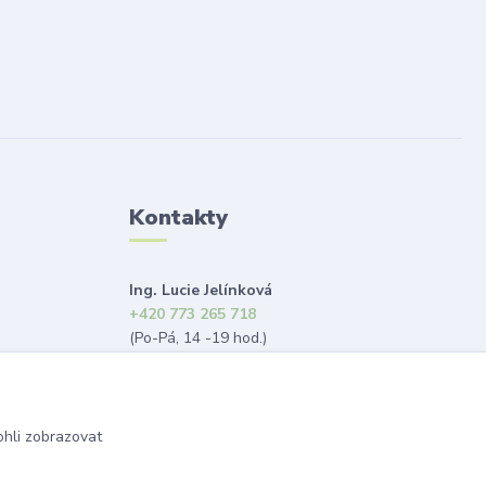
Kontakty
Ing. Lucie Jelínková
+420 773 265 718
(Po-Pá, 14 -19 hod.)
info@dekorace-lucie.cz
hli zobrazovat