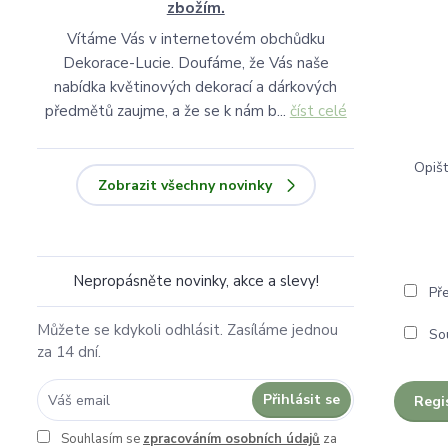
zbožím.
Vítáme Vás v internetovém obchůdku
Dekorace-Lucie. Doufáme, že Vás naše
nabídka květinových dekorací a dárkových
předmětů zaujme, a že se k nám b...
číst celé
Opišt
Zobrazit všechny novinky
Nepropásněte novinky, akce a slevy!
Pře
Můžete se kdykoli odhlásit. Zasíláme jednou
So
za 14 dní.
Přihlásit se
Regi
Souhlasím se
zpracováním osobních údajů
za