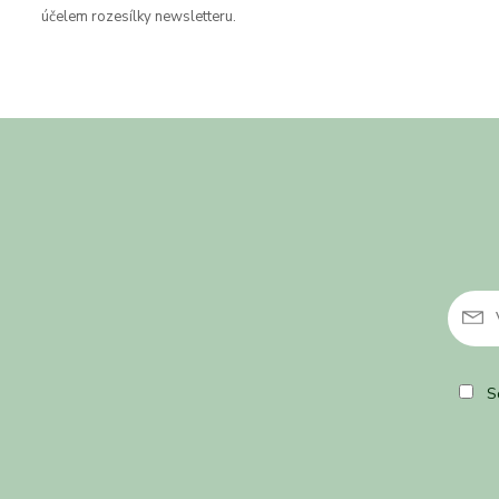
účelem rozesílky newsletteru.
So