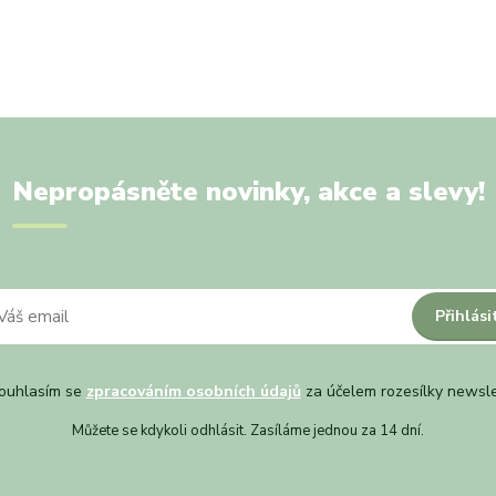
Nepropásněte novinky, akce a slevy!
Přihlási
uhlasím se
zpracováním osobních údajů
za účelem rozesílky newsle
Můžete se kdykoli odhlásit. Zasíláme jednou za 14 dní.