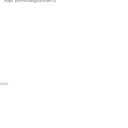
Např. petrnovak@seznam.cz
dajů
.