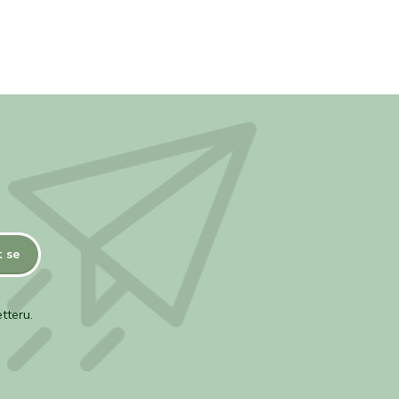
t se
tteru.