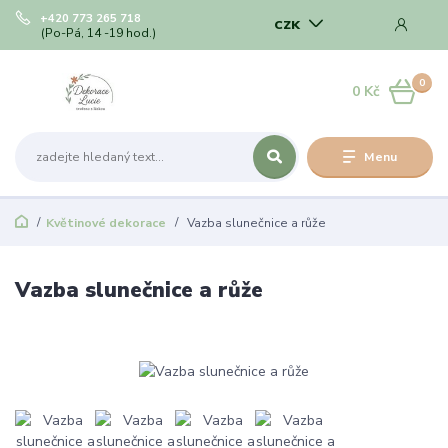
+420 773 265 718
CZK
(Po-Pá, 14 -19 hod.)
0
0 Kč
Menu
Květinové dekorace
Vazba slunečnice a růže
Vazba slunečnice a růže