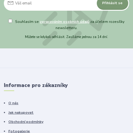
Přihlásit se
Souhlasím se
zpracováním osobních údajů
za účelem rozesílky
newsletteru.
Můžete se kdykoli odhlásit. Zasíláme jednou za 14 dní.
Informace pro zákazníky
O nás
Jak nakupovat
Obchodní podmínky
Fotogalerie