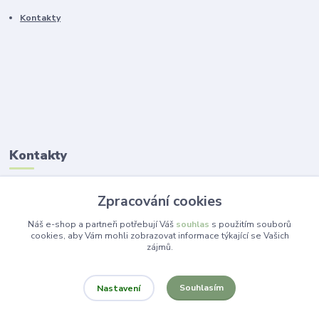
Kontakty
Kontakty
Ing. Lucie Jelínková
Zpracování cookies
+420 773 265 718
(Po-Pá, 14 -19 hod.)
Náš e-shop a partneři potřebují Váš
souhlas
s použitím souborů
cookies, aby Vám mohli zobrazovat informace týkající se Vašich
zájmů.
info@dekorace-lucie.cz
Souhlasím
Nastavení