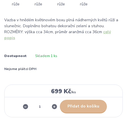
Vazba v hnědém květinovém boxu plná nádherných květů růží a
slunečnic. Doplněno bohatou dekorační zelení a stuhou.
ROZMĚRY: výška cca 34cm, průměr aranžmá cca 36cm
celý
popis
Dostupnost
Skladem 1 ks
Nejsme plátci DPH
699 Kč
/
ks
Přidat do košíku