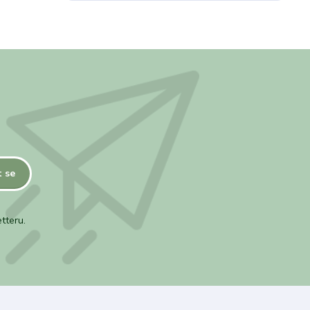
t se
tteru.