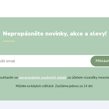
Nepropásněte novinky, akce a slevy!
Přihlási
uhlasím se
zpracováním osobních údajů
za účelem rozesílky newsle
Můžete se kdykoli odhlásit. Zasíláme jednou za 14 dní.