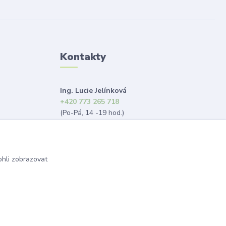
Kontakty
Ing. Lucie Jelínková
+420 773 265 718
(Po-Pá, 14 -19 hod.)
info@dekorace-lucie.cz
hli zobrazovat