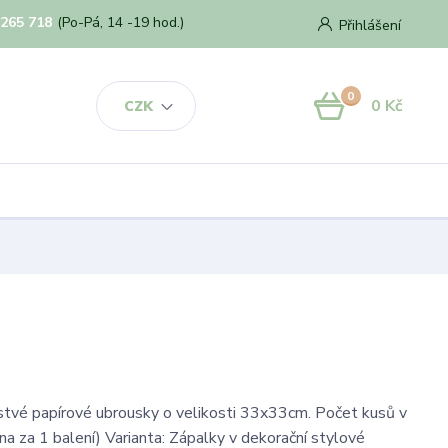
 265 718
(Po-Pá, 14 -19 hod.)
Přihlášení
0
0 Kč
CZK
rstvé papírové ubrousky o velikosti 33x33cm. Počet kusů v
na za 1 balení) Varianta: Zápalky v dekorační stylové