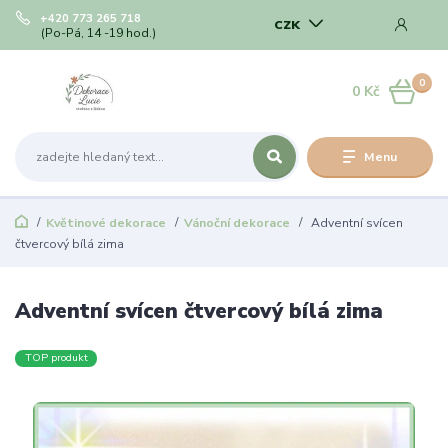
+420 773 265 718
CZK
(Po-Pá, 14 -19 hod.)
0
0 Kč
Menu
Květinové dekorace
Vánoční dekorace
Adventní svícen
čtvercový bílá zima
Adventní svícen čtvercový bílá zima
TOP produkt