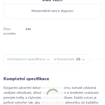
/
ks
Momentálně není k dispozici
Číslo
244
produktu:
Kompletní specifikace
Komentáře
0
Kompletní specifikace
Elegantní adventní dekorace ve formě svícnu, bohatě zdobená
umělými větvičkami, dřevěnými, skleněnými a textilními ozdobami,
jemnými květy a stylovými lakovanými svíčkami. Každý svícen je
pečlivě vytvořen tak, aby přinesl sváteční atmosféru do každého