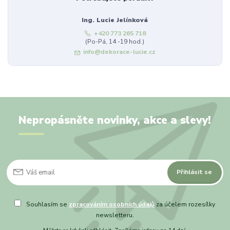
Ing. Lucie Jelínková
+420 773 265 718
(Po-Pá, 14 -19 hod.)
info@dekorace-lucie.cz
Nepropásněte novinky, akce a slevy!
Přihlásit se
Souhlasím se
zpracováním osobních údajů
za účelem rozesílky
newsletteru.