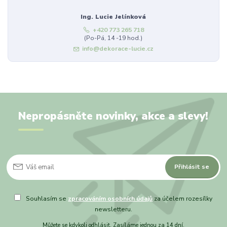
Ing. Lucie Jelínková
+420 773 265 718
(Po-Pá, 14 -19 hod.)
info@dekorace-lucie.cz
Nepropásněte novinky, akce a slevy!
Přihlásit se
Souhlasím se
zpracováním osobních údajů
za účelem rozesílky
newsletteru.
Můžete se kdykoli odhlásit. Zasíláme jednou za 14 dní.