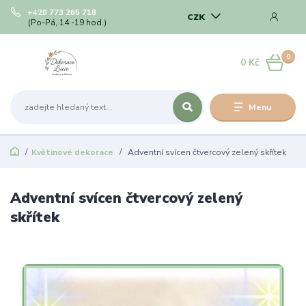
+420 773 265 718
CZK
(Po-Pá, 14 -19 hod.)
0
0 Kč
Menu
Květinové dekorace
Adventní svícen čtvercový zelený skřítek
Adventní svícen čtvercový zelený
skřítek