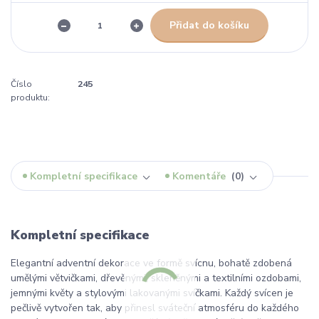
Přidat do košíku
Číslo
245
produktu:
Kompletní specifikace
Komentáře
0
Kompletní specifikace
Elegantní adventní dekorace ve formě svícnu, bohatě zdobená
umělými větvičkami, dřevěnými, skleněnými a textilními ozdobami,
jemnými květy a stylovými lakovanými svíčkami. Každý svícen je
pečlivě vytvořen tak, aby přinesl sváteční atmosféru do každého