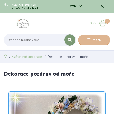
+420 773 265 718
CZK
(Po-Pá, 14 -19 hod.)
0
0 Kč
Menu
Květinové dekorace
Dekorace pozdrav od moře
Dekorace pozdrav od moře