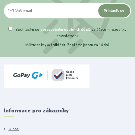
Přihlásit se
Souhlasím se
zpracováním osobních údajů
za účelem rozesílky
newsletteru.
Můžete se kdykoli odhlásit. Zasíláme jednou za 14 dní.
Informace pro zákazníky
O nás