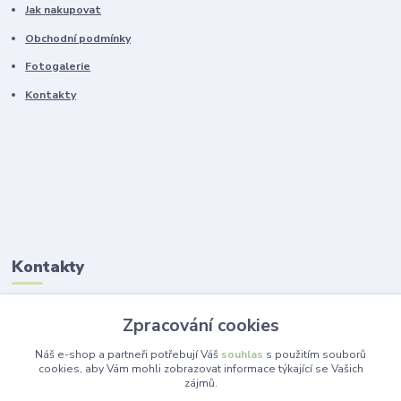
Jak nakupovat
Obchodní podmínky
Fotogalerie
Kontakty
Kontakty
Ing. Lucie Jelínková
Zpracování cookies
+420 773 265 718
(Po-Pá, 14 -19 hod.)
Náš e-shop a partneři potřebují Váš
souhlas
s použitím souborů
cookies, aby Vám mohli zobrazovat informace týkající se Vašich
zájmů.
info@dekorace-lucie.cz