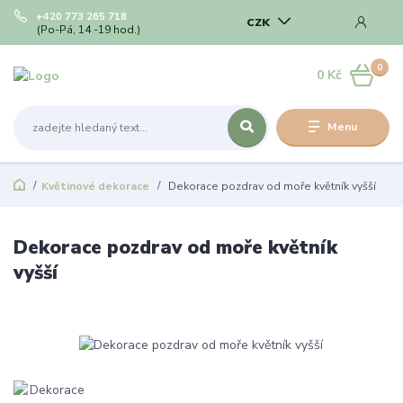
+420 773 265 718
CZK
(Po-Pá, 14 -19 hod.)
0
0 Kč
Menu
Květinové dekorace
Dekorace pozdrav od moře květník vyšší
Dekorace pozdrav od moře květník
vyšší