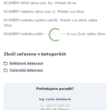
ROZMĚRY MAXI věnce (vel. XL) : Průměr 45 cm
ROZMĚRY Velkého věnce (vel. L) : Průměr cca 43cm
ROZMĚRY květníku vyššího (vel.M) : Průměr cca 26cm, výška
23cm
ROZMĚRY květníku nižšího (vel.S) : Průměr cca 21cm, výška 19cm
Zboží zařazeno v kategoriích
Květinové dekorace
Celoroční dekorace
Potřebujete poradit?
Ing. Lucie Jelínková
+420 773 265 718
(Po-Pá, 14 -19 hod.)