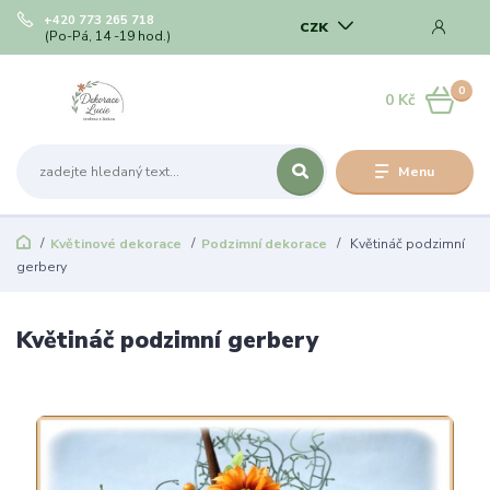
+420 773 265 718
CZK
(Po-Pá, 14 -19 hod.)
0
0 Kč
Menu
Květinové dekorace
Podzimní dekorace
Květináč podzimní
gerbery
Květináč podzimní gerbery