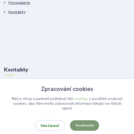
Fotogalerie
Kontakty
Kontakty
Ing. Lucie Jelínková
Zpracování cookies
+420 773 265 718
(Po-Pá, 14 -19 hod.)
Náš e-shop a partneři potřebují Váš
souhlas
s použitím souborů
cookies, aby Vám mohli zobrazovat informace týkající se Vašich
zájmů.
info@dekorace-lucie.cz
Souhlasím
Nastavení