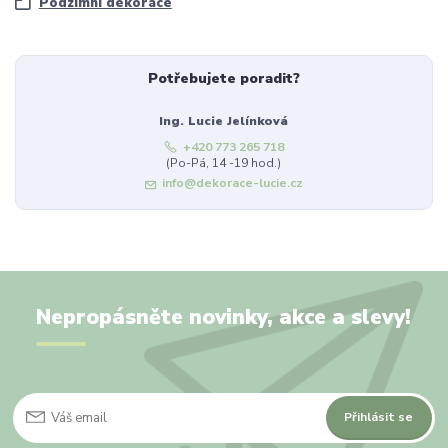
Podzimní dekorace
Potřebujete poradit?
Ing. Lucie Jelínková
+420 773 265 718
(Po-Pá, 14 -19 hod.)
info@dekorace-lucie.cz
Nepropásněte novinky, akce a slevy!
Přihlásit se