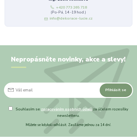
+420 773 265 718
(Po-Pá, 14 -19 hod.)
info@dekorace-lucie.cz
Nepropásněte novinky, akce a slevy!
Přihlásit se
Souhlasím se
zpracováním osobních údajů
za účelem rozesílky
newsletteru.
Můžete se kdykoli odhlásit. Zasíláme jednou za 14 dní.