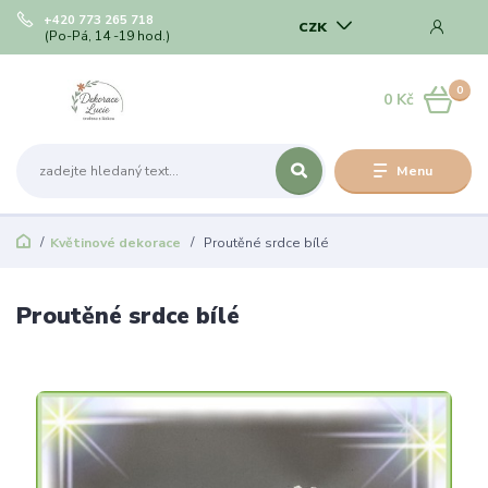
+420 773 265 718
CZK
(Po-Pá, 14 -19 hod.)
0
0 Kč
Menu
Květinové dekorace
Proutěné srdce bílé
Proutěné srdce bílé