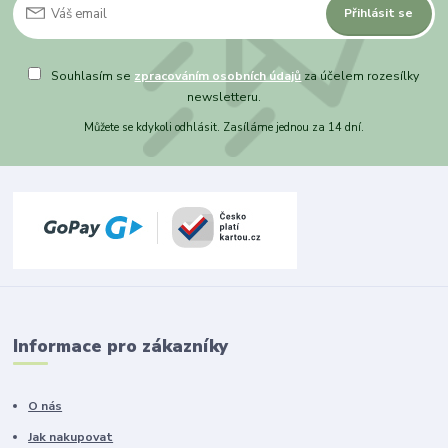
Přihlásit se
Souhlasím se
zpracováním osobních údajů
za účelem rozesílky
newsletteru.
Můžete se kdykoli odhlásit. Zasíláme jednou za 14 dní.
Informace pro zákazníky
O nás
Jak nakupovat