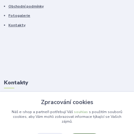
Obchodní podmínky
Fotogalerie
Kontakty
Kontakty
Ing. Lucie Jelínková
Zpracování cookies
+420 773 265 718
(Po-Pá, 14 -19 hod.)
Náš e-shop a partneři potřebují Váš
souhlas
s použitím souborů
cookies, aby Vám mohli zobrazovat informace týkající se Vašich
zájmů.
info@dekorace-lucie.cz