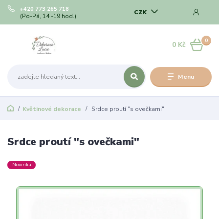
+420 773 265 718
CZK
(Po-Pá, 14 -19 hod.)
0
0 Kč
Menu
Květinové dekorace
Srdce proutí "s ovečkami"
Srdce proutí "s ovečkami"
Novinka