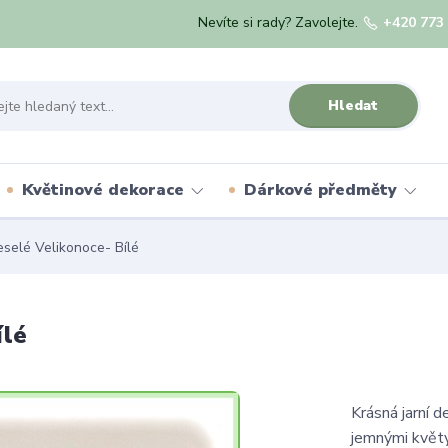
Nevíte si rady? Zavolejte.
+420 773
Hledat
Květinové dekorace
Dárkové předměty
eselé Velikonoce- Bílé
ílé
Krásná jarní 
jemnými květy