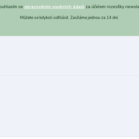
uhlasím se
zpracováním osobních údajů
za účelem rozesílky newsle
Můžete se kdykoli odhlásit. Zasíláme jednou za 14 dní.