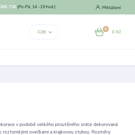
 265 718
(Po-Pá, 14 -19 hod.)
Přihlášení
0
0 Kč
CZK
dekorace v podobě velkého proutěného srdce dekorovaná
, roztomilými ovečkami a krajkovou stuhou. Rozměry: