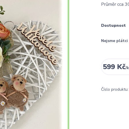
Průměr cca 
Dostupnost
Nejsme plátc
599 Kč
/
k
Číslo produktu: