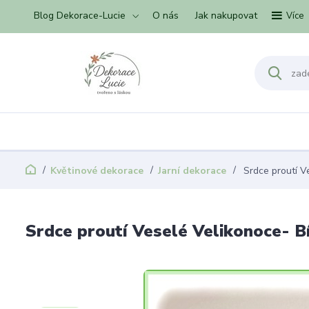
Blog Dekorace-Lucie
O nás
Jak nakupovat
Více
Květinové dekorace
Jarní dekorace
Srdce proutí V
Srdce proutí Veselé Velikonoce- B