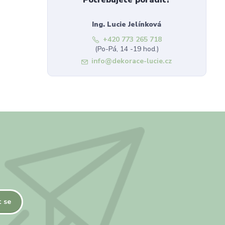
Potřebujete poradit?
Ing. Lucie Jelínková
+420 773 265 718
(Po-Pá, 14 -19 hod.)
info@dekorace-lucie.cz
t se