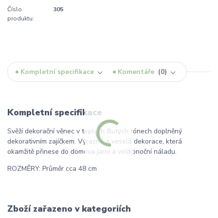
Číslo
305
produktu:
Kompletní specifikace
Komentáře
0
Kompletní specifikace
Svěží dekorační věnec v teplých žlutých tónech doplněný
dekorativním zajíčkem. Výrazná a veselá dekorace, která
okamžitě přinese do domova jarní a velikonoční náladu.
ROZMĚRY: Průměr cca 48 cm
Zboží zařazeno v kategoriích