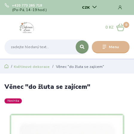
+420 773 265 718
CZK
(Po-Pá, 14 -19 hod.)
0
0 Kč
Menu
Květinové dekorace
Věnec "do žluta se zajícem"
Věnec "do žluta se zajícem"
Novinka