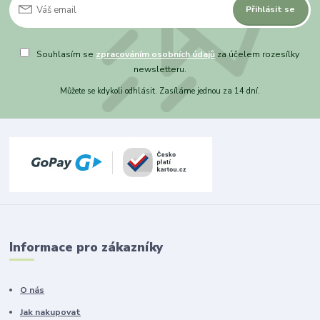
Přihlásit se
Souhlasím se
zpracováním osobních údajů
za účelem rozesílky
newsletteru.
Můžete se kdykoli odhlásit. Zasíláme jednou za 14 dní.
Informace pro zákazníky
O nás
Jak nakupovat