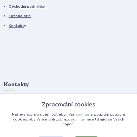
Obchodní podmínky
Fotogalerie
Kontakty
Kontakty
Ing. Lucie Jelínková
Zpracování cookies
+420 773 265 718
(Po-Pá, 14 -19 hod.)
Náš e-shop a partneři potřebují Váš
souhlas
s použitím souborů
cookies, aby Vám mohli zobrazovat informace týkající se Vašich
zájmů.
info@dekorace-lucie.cz