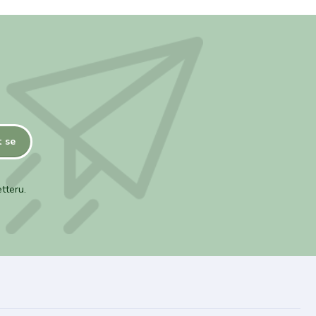
t se
tteru.