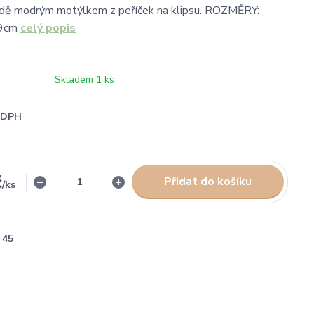
adě modrým motýlkem z peříček na klipsu. ROZMĚRY:
39cm
celý popis
Skladem 1 ks
i DPH
č
Přidat do košíku
/
ks
45