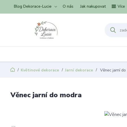
Blog Dekorace-Lucie
O nás
Jak nakupovat
Více
Květinové dekorace
Jarní dekorace
Věnec jarní do
Věnec jarní do modra