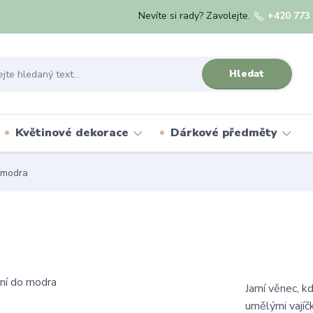
Nevíte si rady? Zavolejte.
+420 773
Hledat
Květinové dekorace
Dárkové předměty
 modra
Jarní věnec, 
umělými vajíč