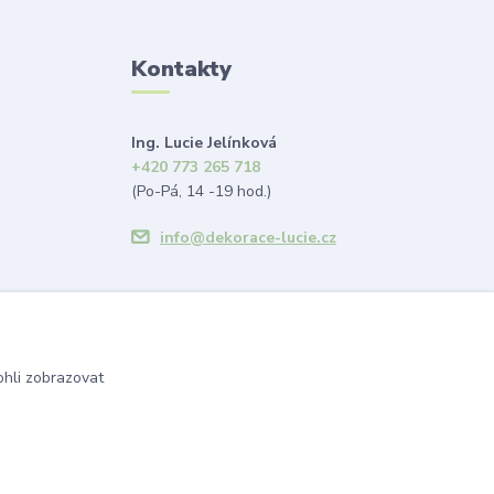
Kontakty
Ing. Lucie Jelínková
+420 773 265 718
(Po-Pá, 14 -19 hod.)
info@dekorace-lucie.cz
hli zobrazovat
Vytvořeno na
Eshop-rychle.cz