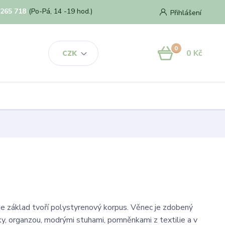
 265 718
(Po-Pá, 14 -19 hod.)
Přihlášení
0
0 Kč
CZK
kde základ tvoří polystyrenový korpus. Věnec je zdobený
ky, organzou, modrými stuhami, pomněnkami z textilie a v