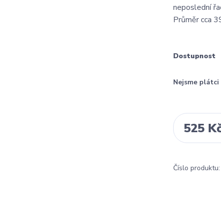
neposlední ř
Průměr cca 
Dostupnost
Nejsme plátc
525 K
Číslo produktu: