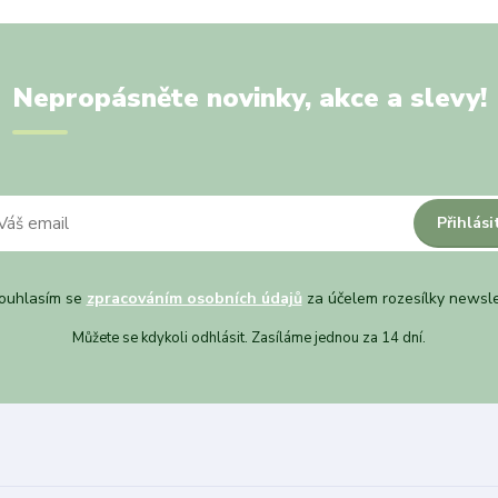
Nepropásněte novinky, akce a slevy!
Přihlási
uhlasím se
zpracováním osobních údajů
za účelem rozesílky newsle
Můžete se kdykoli odhlásit. Zasíláme jednou za 14 dní.