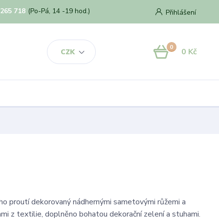
 265 718
(Po-Pá, 14 -19 hod.)
Přihlášení
0
0 Kč
CZK
ho proutí dekorovaný nádhernými sametovými růžemi a
ami z textilie, doplněno bohatou dekorační zelení a stuhami.