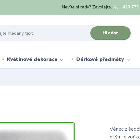
Nevíte si rady? Zavolejte.
+420 773
Hledat
Květinové dekorace
Dárkové předměty
Věnec z šedé
bílými pivoňk