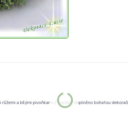
ůžemi a bílými pivoňkami z textilie, doplněno bohatou dekoračn