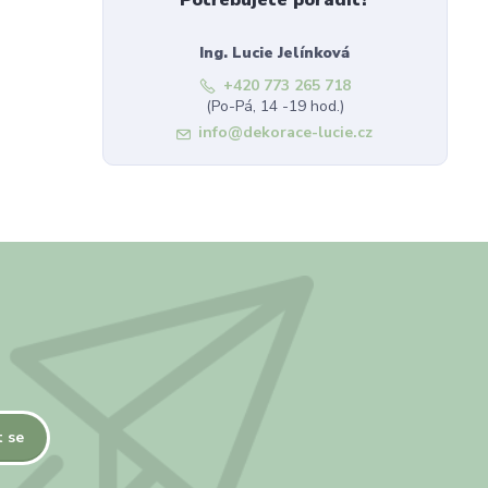
Potřebujete poradit?
Ing. Lucie Jelínková
+420 773 265 718
(Po-Pá, 14 -19 hod.)
info@dekorace-lucie.cz
t se