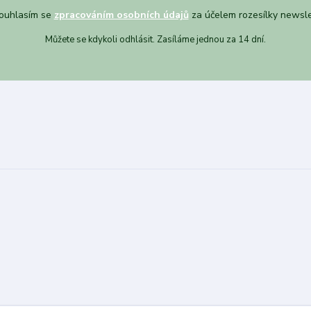
uhlasím se
zpracováním osobních údajů
za účelem rozesílky newsle
Můžete se kdykoli odhlásit. Zasíláme jednou za 14 dní.