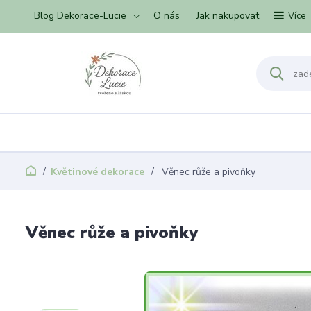
Blog Dekorace-Lucie
O nás
Jak nakupovat
Více
Květinové dekorace
Věnec růže a pivoňky
Věnec růže a pivoňky