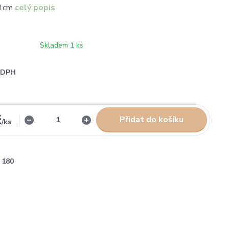
31cm
celý popis
Skladem 1 ks
i DPH
č
Přidat do košíku
/
ks
180