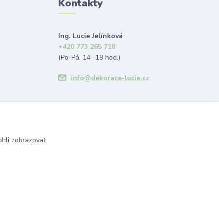
Kontakty
Ing. Lucie Jelínková
+420 773 265 718
(Po-Pá, 14 -19 hod.)
info@dekorace-lucie.cz
hli zobrazovat
Vytvořeno na
Eshop-rychle.cz