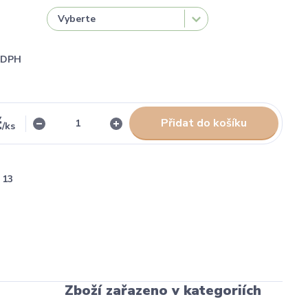
i DPH
č
Přidat do košíku
/
ks
13
Zboží zařazeno v kategoriích