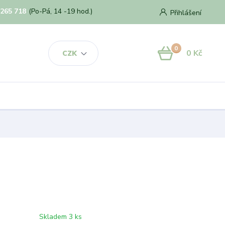
 265 718
(Po-Pá, 14 -19 hod.)
Přihlášení
0
0 Kč
CZK
Skladem 3 ks