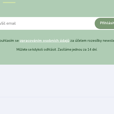
Přihlási
uhlasím se
zpracováním osobních údajů
za účelem rozesílky newsle
Můžete se kdykoli odhlásit. Zasíláme jednou za 14 dní.