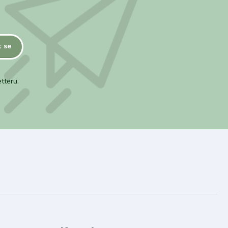
t se
tteru.