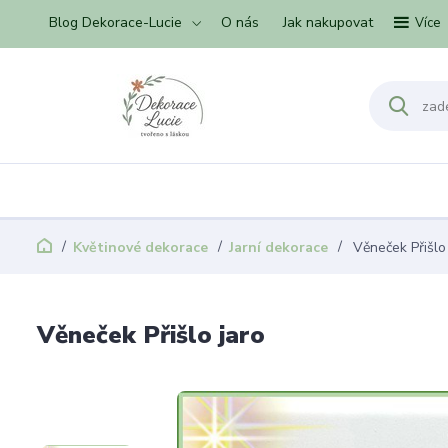
Blog Dekorace-Lucie
O nás
Jak nakupovat
Více
Květinové dekorace
Jarní dekorace
Věneček Přišlo 
Věneček Přišlo jaro