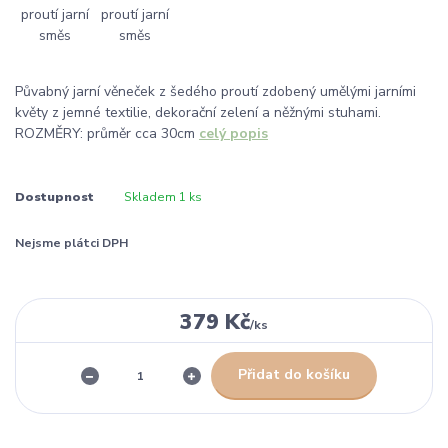
Půvabný jarní věneček z šedého proutí zdobený umělými jarními
květy z jemné textilie, dekorační zelení a něžnými stuhami.
ROZMĚRY: průměr cca 30cm
celý popis
Dostupnost
Skladem 1 ks
Nejsme plátci DPH
379 Kč
/
ks
Přidat do košíku