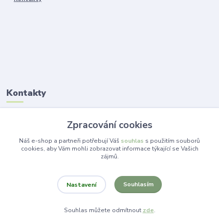
Kontakty
Ing. Lucie Jelínková
Zpracování cookies
+420 773 265 718
(Po-Pá, 14 -19 hod.)
Náš e-shop a partneři potřebují Váš
souhlas
s použitím souborů
cookies, aby Vám mohli zobrazovat informace týkající se Vašich
zájmů.
info@dekorace-lucie.cz
Souhlasím
Nastavení
Souhlas můžete odmítnout
zde
.
Vytvořeno na
Eshop-rychle.cz