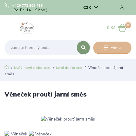
+420 773 265 718
CZK
(Po-Pá, 14 -19 hod.)
0
0 Kč
Menu
Květinové dekorace
Jarní dekorace
Věneček proutí jarní
směs
Věneček proutí jarní směs