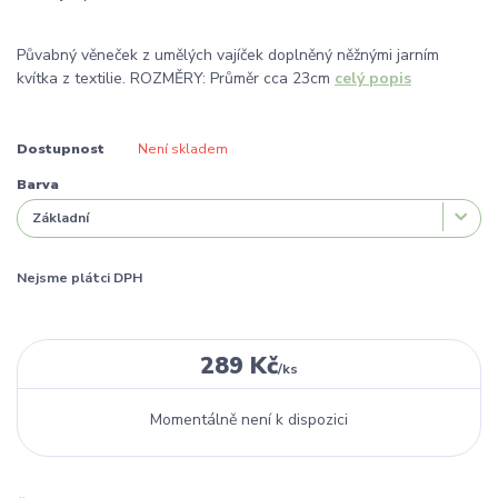
Půvabný věneček z umělých vajíček doplněný něžnými jarním
kvítka z textilie. ROZMĚRY: Průměr cca 23cm
celý popis
Dostupnost
Není skladem
Barva
Nejsme plátci DPH
289 Kč
/
ks
Momentálně není k dispozici