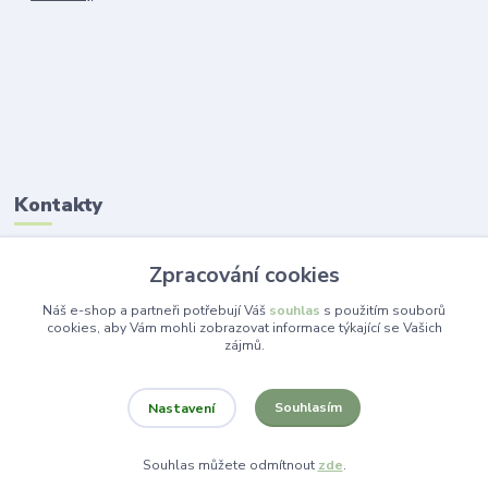
Kontakty
Ing. Lucie Jelínková
Zpracování cookies
+420 773 265 718
(Po-Pá, 14 -19 hod.)
Náš e-shop a partneři potřebují Váš
souhlas
s použitím souborů
cookies, aby Vám mohli zobrazovat informace týkající se Vašich
zájmů.
info@dekorace-lucie.cz
Souhlasím
Nastavení
Souhlas můžete odmítnout
zde
.
Vytvořeno na
Eshop-rychle.cz