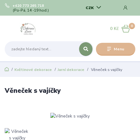
+420 773 265 718
CZK
(Po-Pá, 14 -19 hod.)
0
0 Kč
Menu
Květinové dekorace
Jarní dekorace
Věneček s vajíčky
Věneček s vajíčky