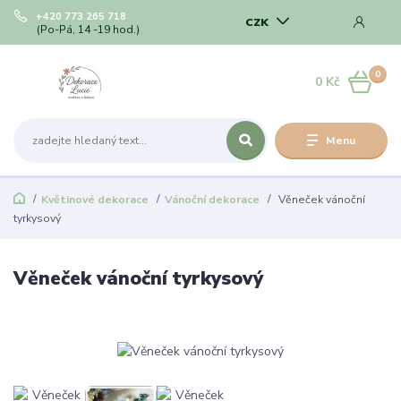
+420 773 265 718
CZK
(Po-Pá, 14 -19 hod.)
0
0 Kč
Menu
Květinové dekorace
Vánoční dekorace
Věneček vánoční
tyrkysový
Věneček vánoční tyrkysový