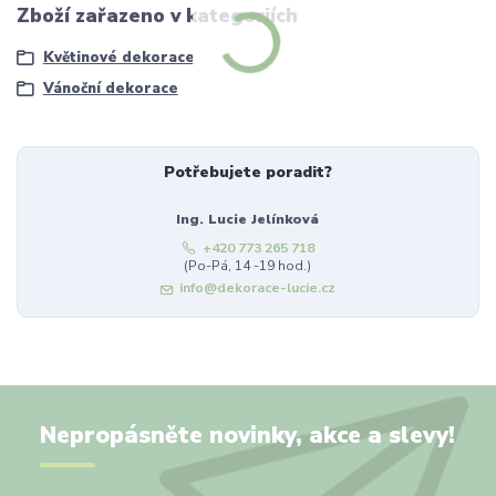
Zboží zařazeno v kategoriích
Květinové dekorace
Vánoční dekorace
Potřebujete poradit?
Ing. Lucie Jelínková
+420 773 265 718
(Po-Pá, 14 -19 hod.)
info@dekorace-lucie.cz
Nepropásněte novinky, akce a slevy!