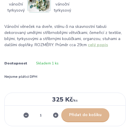
Vánoční věneček na dveře, stěnu či na skavnostní tabuli
dekorovaný umělými stříbrnobílými větvičkami, čemeřicí z textilie,
bílými, tyrkysovými a stříbrnými kouličkami, organzou, stuhami a
dalšími doplňky. ROZMĚRY: Průměr cca 29cm
celý popis
Dostupnost
Skladem 1 ks
Nejsme plátci DPH
325 Kč
/
ks
Přidat do košíku