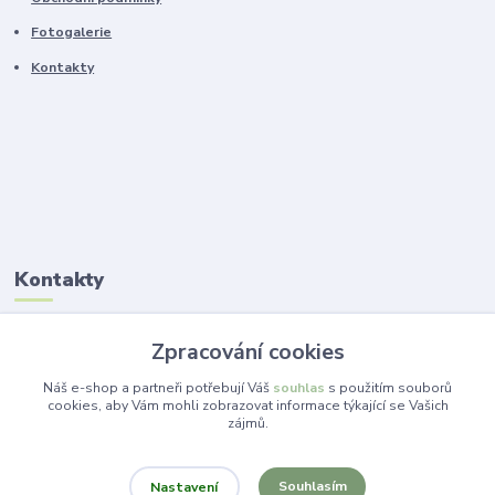
Fotogalerie
Kontakty
Kontakty
Ing. Lucie Jelínková
Zpracování cookies
+420 773 265 718
(Po-Pá, 14 -19 hod.)
Náš e-shop a partneři potřebují Váš
souhlas
s použitím souborů
cookies, aby Vám mohli zobrazovat informace týkající se Vašich
zájmů.
info@dekorace-lucie.cz
Souhlasím
Nastavení