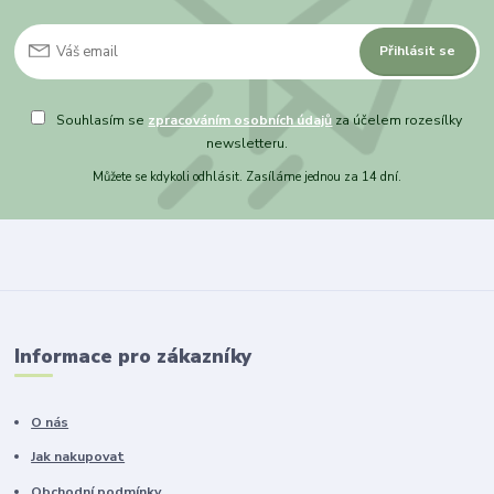
Přihlásit se
Souhlasím se
zpracováním osobních údajů
za účelem rozesílky
newsletteru.
Můžete se kdykoli odhlásit. Zasíláme jednou za 14 dní.
Informace pro zákazníky
O nás
Jak nakupovat
Obchodní podmínky